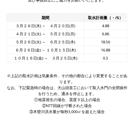
及び事故防止にご協力をお願いいたします。
期間
取水計画量（・/S）
３月２６日(木) ～ ４月２０日(月)
4.88
４月２１日(火) ～ ５月２５日(月)
6.86
５月２６日(火) ～ ６月２５日(木)
18.56
６月２６日(金) ～ １０月１５日(木)
16.88
１０月１６日(金) ～ ３月２５日(木)
0.3
※上記の取水計画は気象条件、その他の都合により変更することがあ
ります。
なお、下記緊急時の場合は、犬山頭首工において取入水門の全閉操作
を行うため、通水を停止します。
①地震発生の場合、震度５以上の場合
②NTT回線が寸断された場合
③木曽川洪水量が毎秒3,000㎥を超えた場合