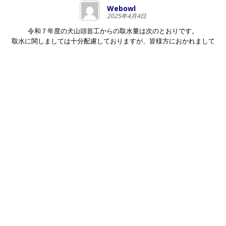
Webowl
2025年4月4日
令和７年度の犬山頭首工からの取水量は次のとおりです。
取水に関しましては十分配慮しておりますが、皆様方におかれまして
も営農計画及び事故防止にご協力をお願いいたします。
期間
取水計画量（㎥/s）
3月26日(水) ～ 4月20日(日)
4.88
4月21日(月) ～ 5月25日(日)
6.86
5月26日(月) ～ 6月25日(水)
18.56
6月26日(木) ～ 10月15日(水)
16.88
10月16日(木) ～ 3月25日(水)
0.3
※上記の取水計画は気象条件、その他の都合により変更することがあ
ります。
なお、下記緊急時の場合は、犬山頭首工において取入水門の全閉操作
を行うため、通水を停止します。
①地震発生の場合、震度５以上の場合